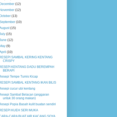
December
(12)
November
(12)
October
(13)
September
(10)
August
(15)
July
(15)
June
(12)
May
(9)
April
(10)
RESEPI SAMBAL KERING KENTANG
CRISPY
RESEPI KENTANG DADU BEREMPAH
BERAPI
Resepi Tempe Tumis Kicap
RESEPI SAMBAL KENTANG IKAN BILIS
Resepi cucur ubi kentang
Resepi Sambal Belacan (anggaran
untuk 30 orang makan)
Resepi Popia Basah kulit buatan sendiri
RESEPI KUEH SERI MUKA
CARA-CARA BUAT AIR KACANG SOYA