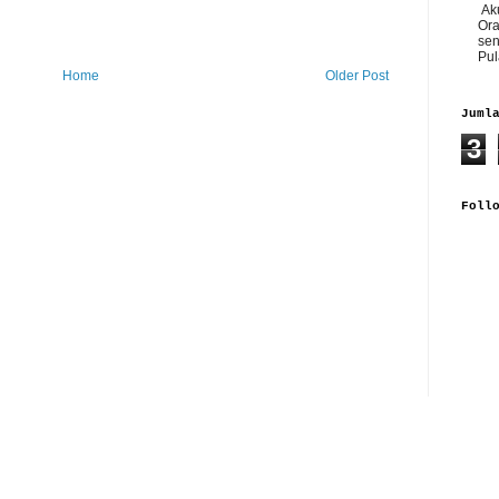
Aku
Ora
sen
Pul
Home
Older Post
Juml
3
Foll