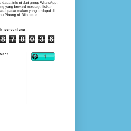
 dapat info ni dari group WhatsApp .
ng yang forward message listkan
arai pasar malam yang terdapat di
au Pinang ni. Bila aku c...
ah pengunjung
8
7
8
0
3
6
owers