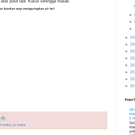
 atas pulut tadi. Kukus sehingga masak.
dan biarkan wap mengeringkan air itu*
►
►
►
►
20
►
20
►
20
►
20
►
20
►
20
►
20
►
20
Popu
30 
mak
1 r
Sel
ri muka
,
sri muka
mak
unt