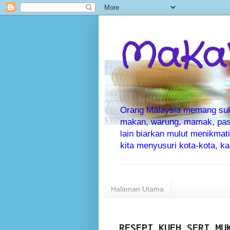
MaKaN
Orang Malaysia memang suka 
makan, warung, mamak, pas
lain biarkan mulut menikma
kita menyusuri kota-kota, 
Halaman Utama
RESEPI KUEH SERI MU