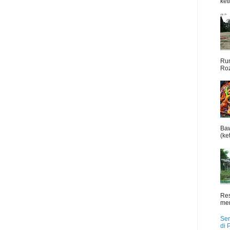
ket
Rum
Roz
Baw
(ket
Res
men
Sen
di 