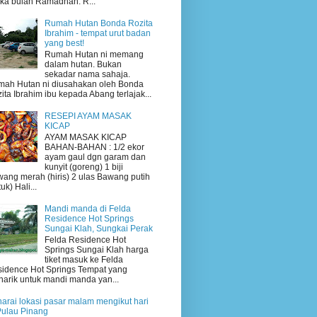
ika bulan Ramadhan. R...
Rumah Hutan Bonda Rozita
Ibrahim - tempat urut badan
yang best!
Rumah Hutan ni memang
dalam hutan. Bukan
sekadar nama sahaja.
ah Hutan ni diusahakan oleh Bonda
ita Ibrahim ibu kepada Abang terlajak...
RESEPI AYAM MASAK
KICAP
AYAM MASAK KICAP
BAHAN-BAHAN : 1/2 ekor
ayam gaul dgn garam dan
kunyit (goreng) 1 biji
ang merah (hiris) 2 ulas Bawang putih
uk) Hali...
Mandi manda di Felda
Residence Hot Springs
Sungai Klah, Sungkai Perak
Felda Residence Hot
Springs Sungai Klah harga
tiket masuk ke Felda
idence Hot Springs Tempat yang
arik untuk mandi manda yan...
arai lokasi pasar malam mengikut hari
Pulau Pinang