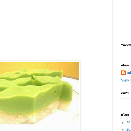
face
Abou
ad
View m
cari
Blog
►
20
▼
20