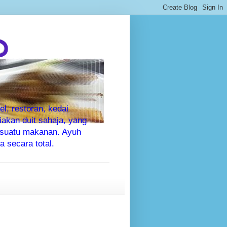
P
l, restoran, kedai
kan duit sahaja, yang
sesuatu makanan. Ayuh
 secara total.