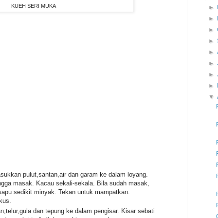
KUEH SERI MUKA
►
►
►
►
►
►
►
►
▼
sukkan pulut,santan,air dan garam ke dalam loyang.
gga masak. Kacau sekali-sekala. Bila sudah masak,
isapu sedikit minyak. Tekan untuk mampatkan.
kus.
,telur,gula dan tepung ke dalam pengisar. Kisar sebati