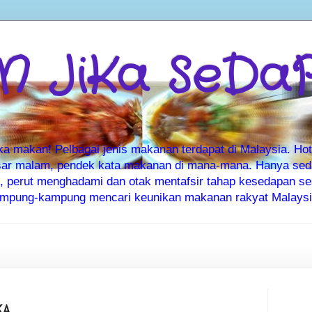
 JiKa SeDa
makan! Pelbagai jenis makanan terdapat di Malaysia. Hote
ar malam, pendek kata makanan di mana-mana. Hanya sedia
ti, perut menghadami dan otak mentafsir tahap kesedapan 
kampung-kampung mencari keunikan makanan rakyat Malaysia
KA