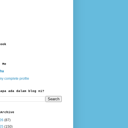
book
t Me
ha
y complete profile
 apa ada dalam blog ni?
 Archive
26
(87)
25
(150)