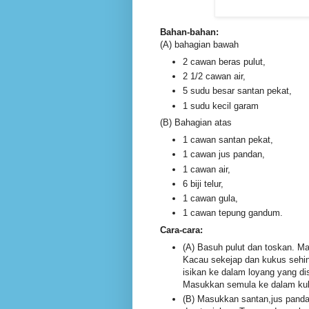
Bahan-bahan:
(A) bahagian bawah
2 cawan beras pulut,
2 1/2 cawan air,
5 sudu besar santan pekat,
1 sudu kecil garam
(B) Bahagian atas
1 cawan santan pekat,
1 cawan jus pandan,
1 cawan air,
6 biji telur,
1 cawan gula,
1 cawan tepung gandum.
Cara-cara:
(A) Basuh pulut dan toskan. Ma
Kacau sekejap dan kukus sehin
isikan ke dalam loyang yang d
Masukkan semula ke dalam ku
(B) Masukkan santan,jus pandan