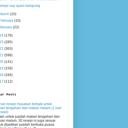
resepi sup ayam kampung
March
(10)
February
(10)
January
(22)
24
(178)
23
(285)
22
(363)
21
(598)
20
(141)
19
(159)
18
(184)
17
(112)
lar Posts
hari resepi masakan terbaik untuk
an tengahari dan makan malam (1 hari
esepi)
ain untuk juadah makan tengahari dan
an malam, 30 resepi ni juga sesuai
uk dijadikan juadah berbuka puasa