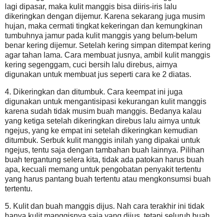
lagi dipasar, maka kulit manggis bisa diiris-iris lalu
dikeringkan dengan dijemur. Karena sekarang juga musim
hujan, maka cermati tingkat kekeringan dan kemungkinan
tumbuhnya jamur pada kulit manggis yang belum-belum
benar kering dijemur. Setelah kering simpan ditempat kering
agar tahan lama. Cara membuat jusnya, ambil kulit manggis
kering segenggam, cuci bersih lalu direbus, airnya
digunakan untuk membuat jus seperti cara ke 2 diatas.
4. Dikeringkan dan ditumbuk. Cara keempat ini juga
digunakan untuk mengantisipasi kekurangan kulit manggis
karena sudah tidak musim buah manggis. Bedanya kalau
yang ketiga setelah dikeringkan direbus lalu airnya untuk
ngejus, yang ke empat ini setelah dikeringkan kemudian
ditumbuk. Serbuk kulit manggis inilah yang dipakai untuk
ngejus, tentu saja dengan tambahan buah lainnya. Pilihan
buah tergantung selera kita, tidak ada patokan harus buah
apa, kecuali memang untuk pengobatan penyakit tertentu
yang harus pantang buah tertentu atau mengkonsumsi buah
tertentu.
5. Kulit dan buah manggis dijus. Nah cara terakhir ini tidak
hanya kulit manggisnya saja yang dijus, tetapi seluruh buah