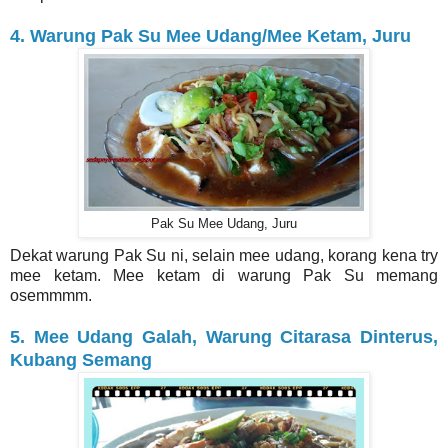
4. Warung Pak Su Mee Udang/Mee Ketam, Juru
Pak Su Mee Udang, Juru
Dekat warung Pak Su ni, selain mee udang, korang kena try
mee ketam. Mee ketam di warung Pak Su memang
osemmmm.
5. Mee Udang Galah, Warung Citarasa Dinterus,
Kubang Semang