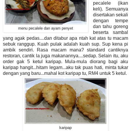
pecalele (ikan
keli). Semuanya
disertakan sekali
dengan tempe
dan tahu goreng
menu pecalele dan ayam penyet
beserta sambal
yang agak pedas....dan ditabur apa ntah kat atas tu macam
sebuk ranggup. Kuah pulak adalah kuah sup. Sup kena pi
ambik sendiri. Rasa macam mana? standard cantiknya
restoran, cantik la juga makanannya....sedap. Selain itu, aku
order gak 5 ketul karipap. Mula-mula diorang bagi aku
karipap hangit...hitam legam...aku tak puas hati, minta tukar
dengan yang baru...mahal kot karipap tu, RM4 untuk 5 ketul.
karipap