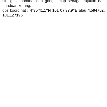
sini gps koordinat dan google map sebagai rujukan dan
panduan korang.
gps koordinat :
4°35'41.1"N 101°07'37.9"E
atau
4.594752,
101.127195