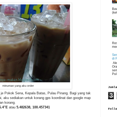
Baw
(ket
Res
men
Sen
di 
Aku
Ora
sen
Pul
minuman yang aku order
Juml
i je Pokok Sena, Kepala Batas, Pulau Pinang. Bagi yang tak
3
, aku sediakan untuk korang gps koordinat dan google map
an korang.
6.4"E
atau
5.482638, 100.457341
Foll