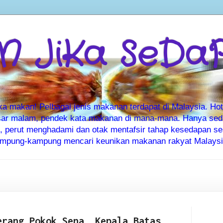
 JiKa SeDa
makan! Pelbagai jenis makanan terdapat di Malaysia. Hote
ar malam, pendek kata makanan di mana-mana. Hanya sedia
ti, perut menghadami dan otak mentafsir tahap kesedapan 
kampung-kampung mencari keunikan makanan rakyat Malaysia
erang Pokok Sena, Kepala Batas