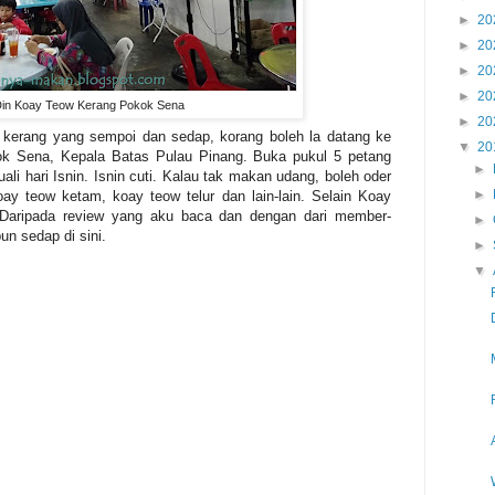
►
20
►
20
►
20
►
20
in Koay Teow Kerang Pokok Sena
►
20
kerang yang sempoi dan sedap, korang boleh la datang ke
▼
20
k Sena, Kepala Batas Pulau Pinang. Buka pukul 5 petang
►
ali hari Isnin. Isnin cuti. Kalau tak makan udang, boleh oder
►
ay teow ketam, koay teow telur dan lain-lain. Selain Koay
 Daripada review yang aku baca dan dengan dari member-
►
n sedap di sini.
►
▼