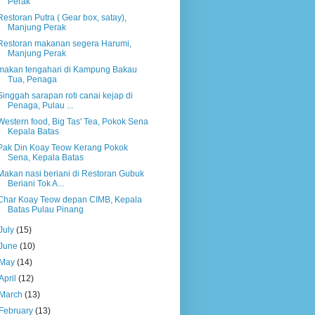
Perak
Restoran Putra ( Gear box, satay),
Manjung Perak
Restoran makanan segera Harumi,
Manjung Perak
makan tengahari di Kampung Bakau
Tua, Penaga
Singgah sarapan roti canai kejap di
Penaga, Pulau ...
Western food, Big Tas' Tea, Pokok Sena
Kepala Batas
Pak Din Koay Teow Kerang Pokok
Sena, Kepala Batas
Makan nasi beriani di Restoran Gubuk
Beriani Tok A...
Char Koay Teow depan CIMB, Kepala
Batas Pulau Pinang
July
(15)
June
(10)
May
(14)
April
(12)
March
(13)
February
(13)