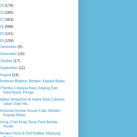
24
(178)
23
(285)
22
(363)
21
(598)
20
(141)
19
(159)
December
(5)
November
(16)
October
(17)
September
(11)
August
(14)
Restoran Bafana, Bertam, Kepala Batas
D'Seribu Citarasa Nasi Daging Dan
Nasi Ayam, Pongs...
Makan tengahari di Hawa Nasi Campur,
Jalan Dato Ha...
Restoran Aroma House Cafe, Bertam
Kepala Batas
Along Char Koay Teow Parit Buntar,
Perak.
Western food di Deif Kaffee, Manjung