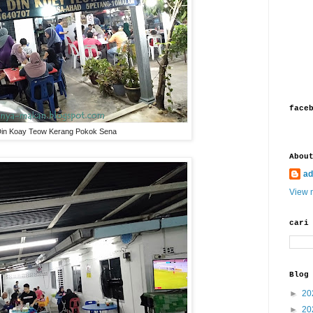
face
in Koay Teow Kerang Pokok Sena
Abou
ad
View m
cari
Blog
►
20
►
20