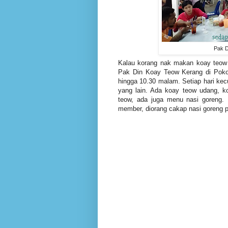
Pak D
Kalau korang nak makan koay teow 
Pak Din Koay Teow Kerang di Poko
hingga 10.30 malam. Setiap hari kecu
yang lain. Ada koay teow udang, ko
teow, ada juga menu nasi goreng.
member, diorang cakap nasi goreng pu