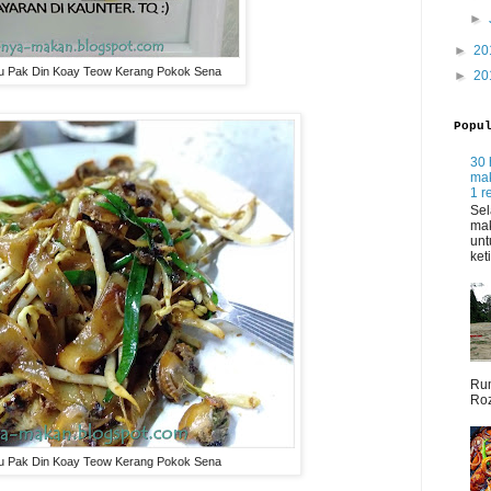
►
►
20
u Pak Din Koay Teow Kerang Pokok Sena
►
20
Popu
30 
mak
1 r
Sel
mak
unt
ket
Rum
Roz
u Pak Din Koay Teow Kerang Pokok Sena