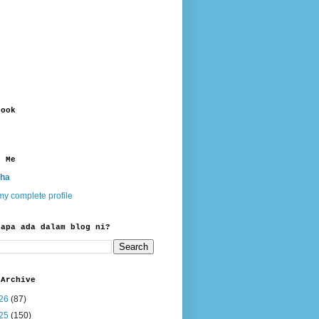
book
t Me
ha
y complete profile
 apa ada dalam blog ni?
 Archive
26
(87)
25
(150)