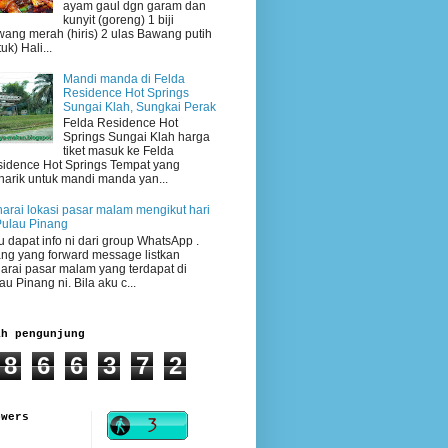
ayam gaul dgn garam dan
kunyit (goreng) 1 biji
ang merah (hiris) 2 ulas Bawang putih
uk) Hali...
Mandi manda di Felda
Residence Hot Springs
Sungai Klah, Sungkai Perak
Felda Residence Hot
Springs Sungai Klah harga
tiket masuk ke Felda
idence Hot Springs Tempat yang
arik untuk mandi manda yan...
arai lokasi pasar malam mengikut hari
Pulau Pinang
 dapat info ni dari group WhatsApp .
ng yang forward message listkan
arai pasar malam yang terdapat di
au Pinang ni. Bila aku c...
ah pengunjung
8
6
6
3
7
2
owers