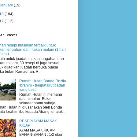
January
(19)
18
(184)
17
(112)
lar Posts
hari resepi masakan terbaik untuk
an tengahari dan makan malam (1 hari
esepi)
ain untuk juadah makan tengahari dan
an malam, 30 resepi ni juga sesuai
uk dijadikan juadah berbuka puasa
ika bulan Ramadhan. R...
Rumah Hutan Bonda Rozita
Ibrahim - tempat urut badan
yang best!
Rumah Hutan ni memang
dalam hutan. Bukan
sekadar nama sahaja.
ah Hutan ni diusahakan oleh Bonda
ita Ibrahim ibu kepada Abang terlajak...
RESEPI AYAM MASAK
KICAP
AYAM MASAK KICAP
BAHAN-BAHAN : 1/2 ekor