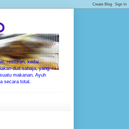
P
l, restoran, kedai
kan duit sahaja, yang
sesuatu makanan. Ayuh
 secara total.