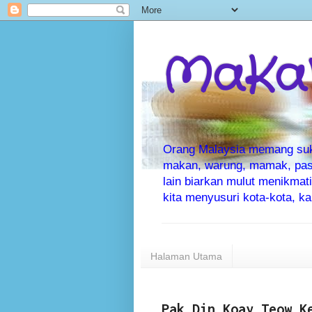
MaKaN
Orang Malaysia memang suka 
makan, warung, mamak, pas
lain biarkan mulut menikma
kita menyusuri kota-kota, 
Halaman Utama
Pak Din Koay Teow K