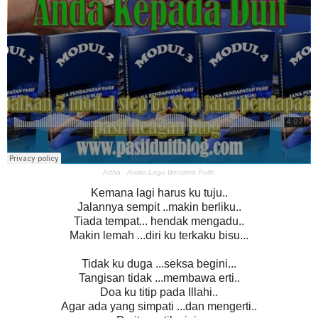
Adha
·
Audio Lagu Bendera Putih
Kemana lagi harus ku tuju..
Jalannya sempit ..makin berliku..
Tiada tempat... hendak mengadu..
Makin lemah ...diri ku terkaku bisu...
Tidak ku duga ...seksa begini...
Tangisan tidak ...membawa erti..
Doa ku titip pada Illahi..
Agar ada yang simpati ...dan mengerti..