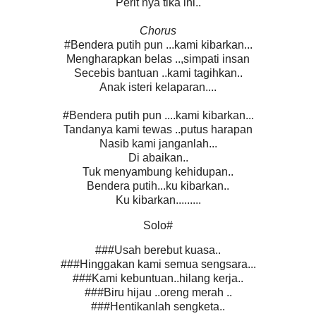
Perit nya tika ini..
Chorus
#Bendera putih pun ...kami kibarkan...
Mengharapkan belas ..,simpati insan
Secebis bantuan ..kami tagihkan..
Anak isteri kelaparan....
#Bendera putih pun ....kami kibarkan...
Tandanya kami tewas ..putus harapan
Nasib kami janganlah...
Di abaikan..
Tuk menyambung kehidupan..
Bendera putih...ku kibarkan..
Ku kibarkan.........
Solo#
###Usah berebut kuasa..
###Hinggakan kami semua sengsara...
###Kami kebuntuan..hilang kerja..
###Biru hijau ..oreng merah ..
###Hentikanlah sengketa..